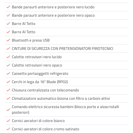
Bande paraurti anteriore e posteriore nero lucido
done
Bande paraurti anteriore e posteriore nero opaco
done
Barre Al Tetto
done
Barre Al Tetto
done
Bluetooth e presa USB
done
CINTURE DI SICUREZZA CON PRETENSIONATORI PIROTECNICI
done
Calotte retrovisori nero lucido
done
Calotte retrovisori nero opaco
done
Cassetto portaoggetti refrigerato
done
Cerchi in lega da 16" Blade (RP02)
done
Chiusura centralizzata con telecomando
done
Climatizzatore automatico bizona con filtro a carboni attivi
done
Comando elettrico sicurezza bambini (blocco porte e alzacristalli
done
posteriori)
Cornici aeratori di colore bianco
done
Cornici aeratori di colore cromo satinato
done