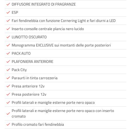
DIFFUSORE INTEGRATO DI FRAGRANZE
done
ESP
done
Fari fendinebbia con funzione Cornering Light e fari diurni a LED
done
Inserto consolle centrale plancia nero lucido
done
LUNOTTO OSCURATO
done
Monogramma EXCLUSIVE sui montanti delle porte posteriori
done
PACK AUTO
done
PLAFONIERA ANTERIORE
done
Pack City
done
Paraurti in tinta carrozzeria
done
Presa anteriore 12v
done
Presa posteriore 12v
done
Profili laterali e maniglie esterne porte nero opaco
done
Profili laterali e maniglie esterne porte nero opaco con inserto
done
cromato
Profilo cromato fari fendinebbia
done