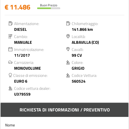
€ 11.486
Buon Prezzo
Alimentazione:
Chilometraggio:
DIESEL
141.866 km
Cambio:
Località:
MANUALE
ALBAVILLA (CO)
Immatricolazione:
Cavalli:
11/2017
99 CV
Carrozzeria:
Colore:
MONOVOLUME
GRIGIO
Classe di emissione:
Codice Vettura:
EURO 6
560524
Codice vettura dealer:
U379559
RICHIESTA DI INFORMAZIONI / PREVENTIVO
Nome