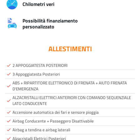
Chilometri veri
Possibilità finanziamento
personalizzato
ALLESTIMENTI
2 APPOGGIATESTA POSTERIORI
done
3 Appoggiatesta Posteriori
done
ABS + RIPARTITORE ELETTRONICO DI FRENATA + AIUTO FRENATA
done
D'EMERGENZA
ALZACRISTALLI ELETTRICI ANTERIORI CON COMANDO SEQUENZIALE
done
LATO CONDUCENTE
Accensione automatica dei fari e sensore pioggia
done
Airbag Conducente + Passeggero Disattivabile
done
Airbag a tendina e airbag laterali
done
Alzacristalli Elettrici Posteriori
done