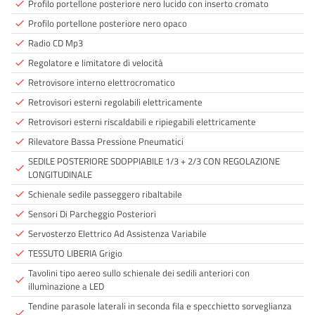
Profilo portellone posteriore nero lucido con inserto cromato
done
Profilo portellone posteriore nero opaco
done
Radio CD Mp3
done
Regolatore e limitatore di velocità
done
Retrovisore interno elettrocromatico
done
Retrovisori esterni regolabili elettricamente
done
Retrovisori esterni riscaldabili e ripiegabili elettricamente
done
Rilevatore Bassa Pressione Pneumatici
done
SEDILE POSTERIORE SDOPPIABILE 1/3 + 2/3 CON REGOLAZIONE
done
LONGITUDINALE
Schienale sedile passeggero ribaltabile
done
Sensori Di Parcheggio Posteriori
done
Servosterzo Elettrico Ad Assistenza Variabile
done
TESSUTO LIBERIA Grigio
done
Tavolini tipo aereo sullo schienale dei sedili anteriori con
done
illuminazione a LED
Tendine parasole laterali in seconda fila e specchietto sorveglianza
done