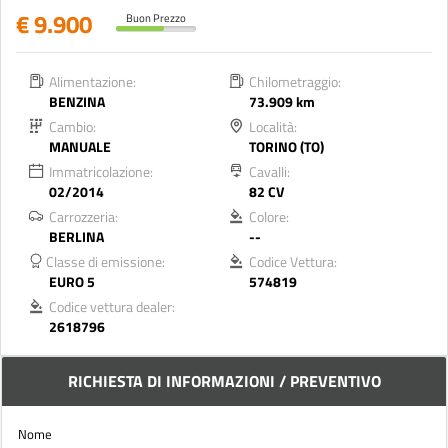
€ 9.900
Buon Prezzo
Alimentazione:
Chilometraggio:
BENZINA
73.909 km
Cambio:
Località:
MANUALE
TORINO (TO)
Immatricolazione:
Cavalli:
02/2014
82 CV
Carrozzeria:
Colore:
BERLINA
--
Classe di emissione:
Codice Vettura:
EURO 5
574819
Codice vettura dealer:
2618796
RICHIESTA DI INFORMAZIONI / PREVENTIVO
Nome