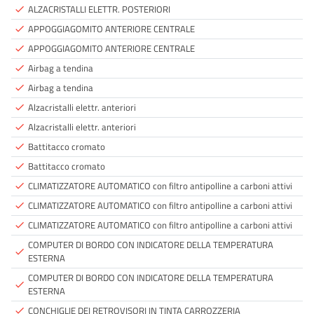
ALZACRISTALLI ELETTR. POSTERIORI
done
APPOGGIAGOMITO ANTERIORE CENTRALE
done
APPOGGIAGOMITO ANTERIORE CENTRALE
done
Airbag a tendina
done
Airbag a tendina
done
Alzacristalli elettr. anteriori
done
Alzacristalli elettr. anteriori
done
Battitacco cromato
done
Battitacco cromato
done
CLIMATIZZATORE AUTOMATICO con filtro antipolline a carboni attivi
done
CLIMATIZZATORE AUTOMATICO con filtro antipolline a carboni attivi
done
CLIMATIZZATORE AUTOMATICO con filtro antipolline a carboni attivi
done
COMPUTER DI BORDO CON INDICATORE DELLA TEMPERATURA
done
ESTERNA
COMPUTER DI BORDO CON INDICATORE DELLA TEMPERATURA
done
ESTERNA
CONCHIGLIE DEI RETROVISORI IN TINTA CARROZZERIA
done