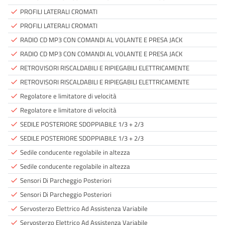
PROFILI LATERALI CROMATI
done
PROFILI LATERALI CROMATI
done
RADIO CD MP3 CON COMANDI AL VOLANTE E PRESA JACK
done
RADIO CD MP3 CON COMANDI AL VOLANTE E PRESA JACK
done
RETROVISORI RISCALDABILI E RIPIEGABILI ELETTRICAMENTE
done
RETROVISORI RISCALDABILI E RIPIEGABILI ELETTRICAMENTE
done
Regolatore e limitatore di velocità
done
Regolatore e limitatore di velocità
done
SEDILE POSTERIORE SDOPPIABILE 1/3 + 2/3
done
SEDILE POSTERIORE SDOPPIABILE 1/3 + 2/3
done
Sedile conducente regolabile in altezza
done
Sedile conducente regolabile in altezza
done
Sensori Di Parcheggio Posteriori
done
Sensori Di Parcheggio Posteriori
done
Servosterzo Elettrico Ad Assistenza Variabile
done
Servosterzo Elettrico Ad Assistenza Variabile
done