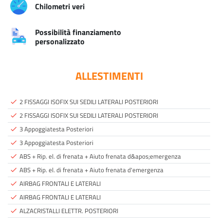
Chilometri veri
Possibilità finanziamento
personalizzato
ALLESTIMENTI
2 FISSAGGI ISOFIX SUI SEDILI LATERALI POSTERIORI
done
2 FISSAGGI ISOFIX SUI SEDILI LATERALI POSTERIORI
done
3 Appoggiatesta Posteriori
done
3 Appoggiatesta Posteriori
done
ABS + Rip. el. di frenata + Aiuto frenata d&apos;emergenza
done
ABS + Rip. el. di frenata + Aiuto frenata d'emergenza
done
AIRBAG FRONTALI E LATERALI
done
AIRBAG FRONTALI E LATERALI
done
ALZACRISTALLI ELETTR. POSTERIORI
done