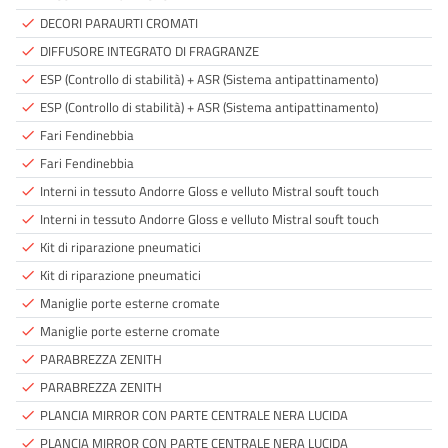
DECORI PARAURTI CROMATI
done
DIFFUSORE INTEGRATO DI FRAGRANZE
done
ESP (Controllo di stabilità) + ASR (Sistema antipattinamento)
done
ESP (Controllo di stabilità) + ASR (Sistema antipattinamento)
done
Fari Fendinebbia
done
Fari Fendinebbia
done
Interni in tessuto Andorre Gloss e velluto Mistral souft touch
done
Interni in tessuto Andorre Gloss e velluto Mistral souft touch
done
Kit di riparazione pneumatici
done
Kit di riparazione pneumatici
done
Maniglie porte esterne cromate
done
Maniglie porte esterne cromate
done
PARABREZZA ZENITH
done
PARABREZZA ZENITH
done
PLANCIA MIRROR CON PARTE CENTRALE NERA LUCIDA
done
PLANCIA MIRROR CON PARTE CENTRALE NERA LUCIDA
done