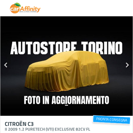
PRONTA CONSEGNA
CITROËN C3
II 2009 1.2 PURETECH (VTI) EXCLUSIVE 82CV FL