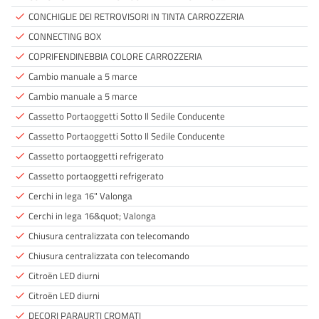
CONCHIGLIE DEI RETROVISORI IN TINTA CARROZZERIA
done
CONNECTING BOX
done
COPRIFENDINEBBIA COLORE CARROZZERIA
done
Cambio manuale a 5 marce
done
Cambio manuale a 5 marce
done
Cassetto Portaoggetti Sotto Il Sedile Conducente
done
Cassetto Portaoggetti Sotto Il Sedile Conducente
done
Cassetto portaoggetti refrigerato
done
Cassetto portaoggetti refrigerato
done
Cerchi in lega 16" Valonga
done
Cerchi in lega 16&quot; Valonga
done
Chiusura centralizzata con telecomando
done
Chiusura centralizzata con telecomando
done
Citroën LED diurni
done
Citroën LED diurni
done
DECORI PARAURTI CROMATI
done