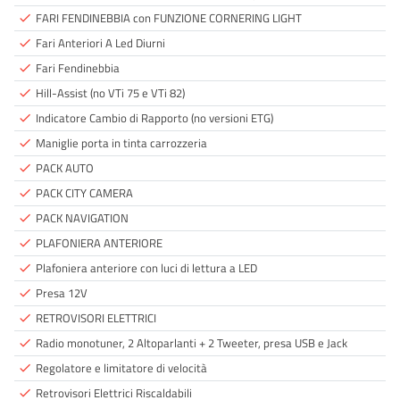
FARI FENDINEBBIA con FUNZIONE CORNERING LIGHT
done
Fari Anteriori A Led Diurni
done
Fari Fendinebbia
done
Hill-Assist (no VTi 75 e VTi 82)
done
Indicatore Cambio di Rapporto (no versioni ETG)
done
Maniglie porta in tinta carrozzeria
done
PACK AUTO
done
PACK CITY CAMERA
done
PACK NAVIGATION
done
PLAFONIERA ANTERIORE
done
Plafoniera anteriore con luci di lettura a LED
done
Presa 12V
done
RETROVISORI ELETTRICI
done
Radio monotuner, 2 Altoparlanti + 2 Tweeter, presa USB e Jack
done
Regolatore e limitatore di velocità
done
Retrovisori Elettrici Riscaldabili
done