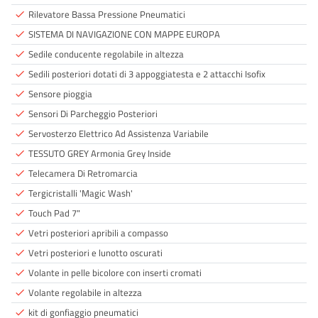
Rilevatore Bassa Pressione Pneumatici
done
SISTEMA DI NAVIGAZIONE CON MAPPE EUROPA
done
Sedile conducente regolabile in altezza
done
Sedili posteriori dotati di 3 appoggiatesta e 2 attacchi Isofix
done
Sensore pioggia
done
Sensori Di Parcheggio Posteriori
done
Servosterzo Elettrico Ad Assistenza Variabile
done
TESSUTO GREY Armonia Grey Inside
done
Telecamera Di Retromarcia
done
Tergicristalli 'Magic Wash'
done
Touch Pad 7"
done
Vetri posteriori apribili a compasso
done
Vetri posteriori e lunotto oscurati
done
Volante in pelle bicolore con inserti cromati
done
Volante regolabile in altezza
done
kit di gonfiaggio pneumatici
done