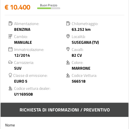
€ 10.400
Buon Prezzo
Alimentazione:
Chilometraggio:
BENZINA
63.252 km
Cambio:
Località:
MANUALE
SUSEGANA (TV)
Immatricolazione:
Cavalli:
12/2014
82 CV
Carrozzeria:
Colore:
SUV
MARRONE
Classe di emissione:
Codice Vettura:
EURO 5
566518
Codice vettura dealer:
U1169508
RICHIESTA DI INFORMAZIONI / PREVENTIVO
Nome