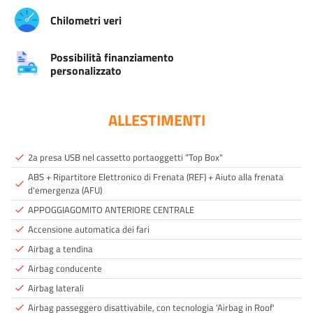
Chilometri veri
Possibilità finanziamento
personalizzato
ALLESTIMENTI
2a presa USB nel cassetto portaoggetti "Top Box"
done
ABS + Ripartitore Elettronico di Frenata (REF) + Aiuto alla frenata
done
d'emergenza (AFU)
APPOGGIAGOMITO ANTERIORE CENTRALE
done
Accensione automatica dei fari
done
Airbag a tendina
done
Airbag conducente
done
Airbag laterali
done
Airbag passeggero disattivabile, con tecnologia 'Airbag in Roof'
done