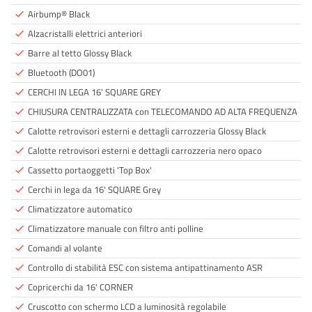
Airbump® Black
done
Alzacristalli elettrici anteriori
done
Barre al tetto Glossy Black
done
Bluetooth (DO01)
done
CERCHI IN LEGA 16' SQUARE GREY
done
CHIUSURA CENTRALIZZATA con TELECOMANDO AD ALTA FREQUENZA
done
Calotte retrovisori esterni e dettagli carrozzeria Glossy Black
done
Calotte retrovisori esterni e dettagli carrozzeria nero opaco
done
Cassetto portaoggetti 'Top Box'
done
Cerchi in lega da 16' SQUARE Grey
done
Climatizzatore automatico
done
Climatizzatore manuale con filtro anti polline
done
Comandi al volante
done
Controllo di stabilità ESC con sistema antipattinamento ASR
done
Copricerchi da 16' CORNER
done
Cruscotto con schermo LCD a luminosità regolabile
done