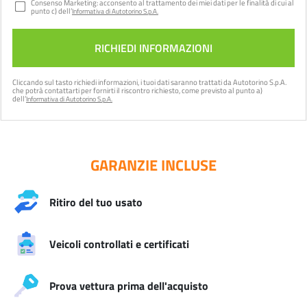
Consenso Marketing: acconsento al trattamento dei miei dati per le finalità di cui al
punto c) dell’
Informativa di Autotorino S.p.A.
Cliccando sul tasto
richiedi informazioni
, i tuoi dati saranno trattati da Autotorino S.p.A.
che potrà contattarti per fornirti il riscontro richiesto, come previsto al punto a)
dell’
Informativa di Autotorino S.p.A.
GARANZIE INCLUSE
Ritiro del tuo usato
Veicoli controllati e certificati
Prova vettura prima dell'acquisto