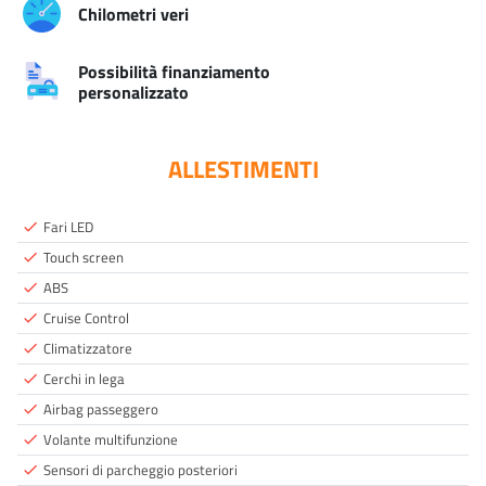
Chilometri veri
Possibilità finanziamento
personalizzato
ALLESTIMENTI
Fari LED
done
Touch screen
done
ABS
done
Cruise Control
done
Climatizzatore
done
Cerchi in lega
done
Airbag passeggero
done
Volante multifunzione
done
Sensori di parcheggio posteriori
done