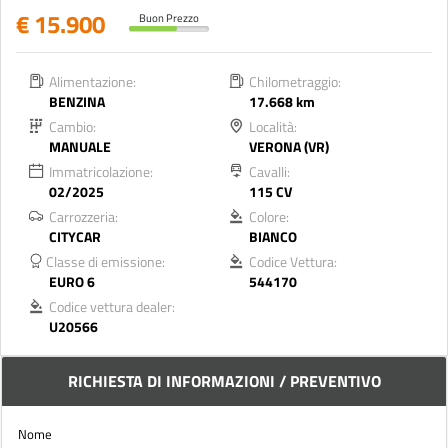
€ 15.900
Buon Prezzo
Alimentazione:
Chilometraggio:
BENZINA
17.668 km
Cambio:
Località:
MANUALE
VERONA (VR)
Immatricolazione:
Cavalli:
02/2025
115 CV
Carrozzeria:
Colore:
CITYCAR
BIANCO
Classe di emissione:
Codice Vettura:
EURO 6
544170
Codice vettura dealer:
U20566
RICHIESTA DI INFORMAZIONI / PREVENTIVO
Nome