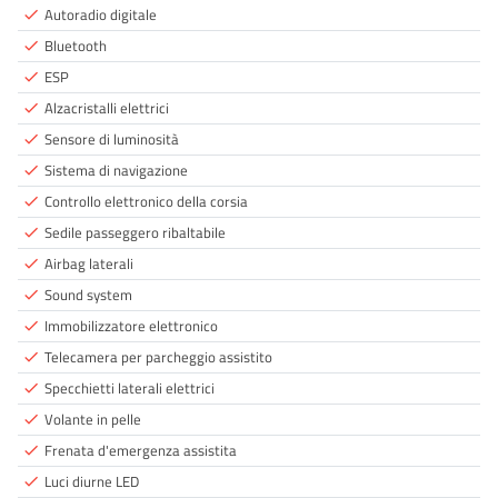
Autoradio digitale
done
Bluetooth
done
ESP
done
Alzacristalli elettrici
done
Sensore di luminosità
done
Sistema di navigazione
done
Controllo elettronico della corsia
done
Sedile passeggero ribaltabile
done
Airbag laterali
done
Sound system
done
Immobilizzatore elettronico
done
Telecamera per parcheggio assistito
done
Specchietti laterali elettrici
done
Volante in pelle
done
Frenata d'emergenza assistita
done
Luci diurne LED
done