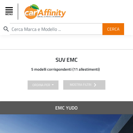
search
CERCA
SUV EMC
5 modelli corrispondenti (11 allestimenti)
chevron_right
MOSTRA FILTRI
ORDINA PER
EMC YUDO