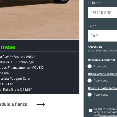
Cellulare *
CAP *
l mese
CONSENSO
Letta l'
Informativa Privacy
arPlay™ / Android Auto™)
Restiamo in contatto!
nteriori LED Technology
Acconsento
ari, con Finanziamento IMOVE D
nsegna
Ottieni offerte migliori!
aranzia Peugeot Care
Acconsento
po € 6.132
Unisciti ai nostri Partne
 | Rata finale € 11.564
Acconsento
arrow_right_alt
modulo a fianco
Desidero ricevere 
offerte e promozio
nell'
informativa priva