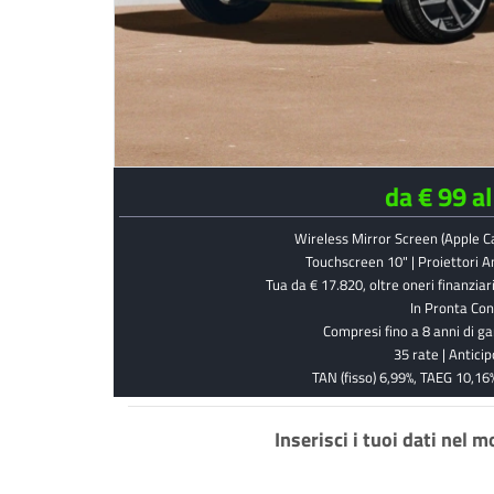
da € 99 a
Wireless Mirror Screen (Apple C
Touchscreen 10" | Proiettori A
Tua da € 17.820, oltre oneri finanzi
In Pronta Co
Compresi fino a 8 anni di g
35 rate | Antici
TAN (fisso) 6,99%, TAEG 10,16%
Inserisci i tuoi dati nel 