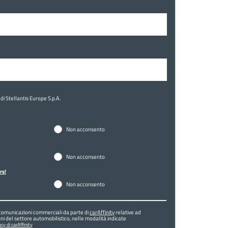
di Stellantis Europe S.p.A.
Non acconsento
Non acconsento
rs!
Non acconsento
comunicazioni commerciali da parte di
carAffinity
relative ad
ni del settore automobilistico, nelle modalità indicate
cy di carAffinity