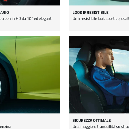
NARIO
LOOK IRRESISTIBILE
creen in HD da 10'' ed eleganti
Un irresistibile look sportivo, es
SICUREZZA OTTIMALE
 benzina
Una maggiore tranquillità su stra