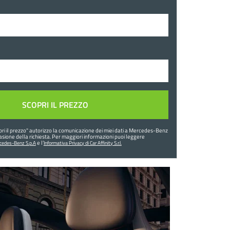
ri il prezzo
" autorizzo la comunicazione dei miei dati a Mercedes-Benz
l’evasione della richiesta. Per maggiori informazioni puoi leggere
e l’
rcedes-Benz S.p.A
Informativa Privacy di Car Affinity S.r.l.