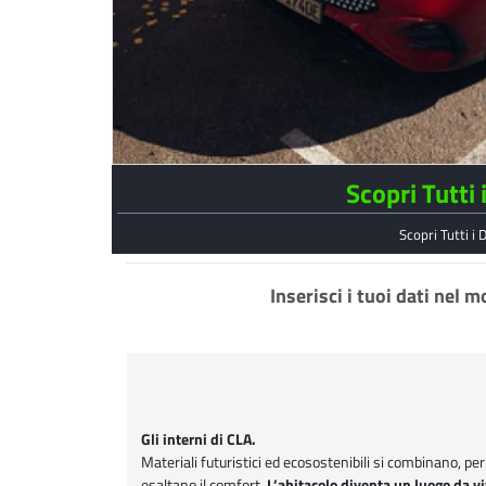
Scopri Tutti 
Scopri Tutti i 
Inserisci i tuoi dati nel 
Gli interni di CLA.
Materiali futuristici ed ecosostenibili si combinano, pe
L’abitacolo diventa un luogo da v
esaltano il comfort.