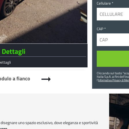
Cellulare *
CAP *
i Dettagli
Dettagli
Cliccando sul tasto "
scop
arrow_right_alt
Italia S.p.A. ai fini del
modulo a fianco
l’
Informativa Privacy di Me
r disegnare uno spazio esclusivo, dove eleganza e sportività
ivere
.