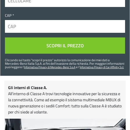
CAP *
Cliccando sul tasto "
scopri il prezzo
" autorizzo la comunicazione dei miei dati a
Mercedes-Benz Italia S.p.A. ai fini dell’evasione della richiesta. Per maggiori informazioni
puoi leggere l’
e l’
Informativa Privacy di Mercedes-Benz S.p.A
Informativa Privacy di Car Affinity S.r.l.
Gli interni di Classe A.
All'interno di Classe A trovi tecnologie innovative per la sicurezza e
la connettività. Come ad esempio il sistema multimediale MBUX di
nuova generazione o i sedili Comfort: tutto sulla Classe A è studiato
per chi siede al volante.