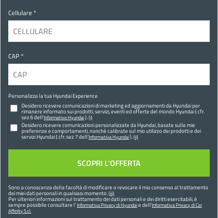
Cellulare *
CAP *
Personalizza la tua Hyundai Experience
Desidero ricevere comunicazioni di marketing ed aggiornamenti da Hyundai per
rimanere informato sui prodotti, servizi, eventi ed offerte del mondo Hyundai ( cfr.
sez 6 dell'
).
Informativa Hyundai
(i)
Desidero ricevere comunicazioni personalizzate da Hyundai, basate sulle mie
preferenze e comportamenti, nonché calibrate sul mio utilizzo dei prodotti e dei
servizi Hyundai ( cfr. sez 7 dell'
).
Informativa Hyundai
(ii)
Sono a conoscenza della facoltà di modificare o revocare il mio consenso al trattamento
dei miei dati personali in qualsiasi momento.
(iii)
Per ulteriori informazioni sul trattamento dei dati personali e dei diritti esercitabili, è
sempre possibile consultare l'
e dell'
Informativa Privacy di Hyundai
Informativa Privacy di Car
Affinity S.r.l.