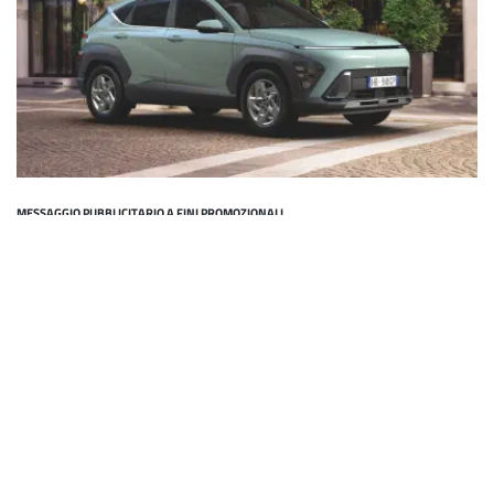
MESSAGGIO PUBBLICITARIO A FINI PROMOZIONALI
Pubblicità. Gamma KONA MY26 GPL: consumi l/100 km (ciclo medio combinato WLTP
correlato) da 7,035 a 7,631. Emissioni CO2 g/km da 122 a 132 secondo gli ultimi dati
omologativi disponibili. In ogni caso, per i valori di emissioni fa fede il COC. Offerta valida
con finanziamento Hyundai Plus dal 01/08/2026 fino al 31/08/2026 presso le
Concessionarie aderenti per un vantaggio totale cliente di €5.200 così composto: €2.200
Hyundai Promo, €1.000 Hyundai Boost e €2.000 Hyundai Promo TCM. Offerta valida per
contratti di acquisto sottoscritti entro il 31/08/2026. Esempio di finanziamento Hyundai
KONA MY26 XTech 1.0 T-GDI GPL MT, Prezzo di Listino € 27.350, IPT e PFU esclusi, prezzo
promo valido a fronte della sottoscrizione del finanziamento ''Hyundai Plus'' € 22.150,
anziché € 24.150 (prezzo promo senza finanziamento). Anticipo (o eventuale permuta) €
7.463; importo totale del credito € 14.687; rata finale pari al Valore Garantito Futuro di €
13.401,50 (se il cliente decide di tenere il veicolo); importo totale dovuto dal consumatore
(escluso l'Anticipo) € 18.445,11 da restituire in 35 rate mensili ognuna di € 138,91 (oltre la
rata finale). TAN 7,45% (tasso fisso) - TAEG 9,32% (tasso fisso). Spese comprese nel costo
totale del credito: interessi € 3.180,73, istruttoria € 395, incasso rata € 3,90 cad. a mezzo