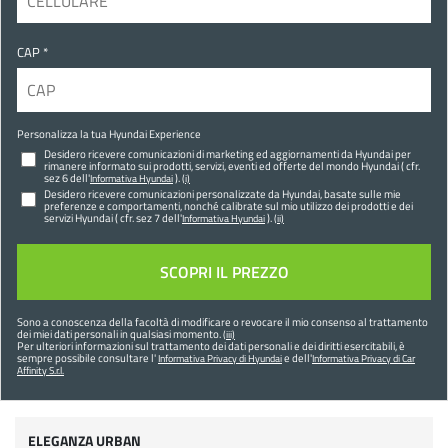
CAP *
Personalizza la tua Hyundai Experience
Desidero ricevere comunicazioni di marketing ed aggiornamenti da Hyundai per
rimanere informato sui prodotti, servizi, eventi ed offerte del mondo Hyundai ( cfr.
sez 6 dell'
).
Informativa Hyundai
(i)
Desidero ricevere comunicazioni personalizzate da Hyundai, basate sulle mie
preferenze e comportamenti, nonché calibrate sul mio utilizzo dei prodotti e dei
servizi Hyundai ( cfr. sez 7 dell'
).
Informativa Hyundai
(ii)
Sono a conoscenza della facoltà di modificare o revocare il mio consenso al trattamento
dei miei dati personali in qualsiasi momento.
(iii)
Per ulteriori informazioni sul trattamento dei dati personali e dei diritti esercitabili, è
sempre possibile consultare l'
e dell'
Informativa Privacy di Hyundai
Informativa Privacy di Car
Affinity S.r.l.
ELEGANZA URBAN