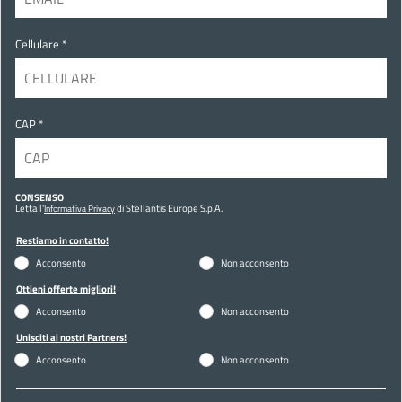
Cellulare *
CAP *
CONSENSO
Letta l'
di Stellantis Europe S.p.A.
Informativa Privacy
Restiamo in contatto!
Acconsento
Non acconsento
Ottieni offerte migliori!
Acconsento
Non acconsento
Unisciti ai nostri Partners!
Acconsento
Non acconsento