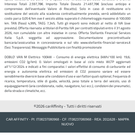
Interessi Totali 2.597,78€. Importo Totale Dovuto 21.497,78€ (escluso anticipo e
comprensivo dell'eventuale Valore di Riscatto). Solo in caso di restituzione e/o
sostituzione del veicolo alla scadenza contrattualmente prevista, verrà addebitato un
costo pari a 0,05 €/km ove il veicolo abbia superato il chilometraggio massimo di 100.000
km. TAN (fisso) 4,99%, TAEG 7,34%. Tutti gli importi sono indicati al netto di IVA (ove
prevista). Offerta riservata ai titolari di Partita IVA per contratti stipulati entro il 31 agosto
2026, non cumulabile con altre iniziative in corso. Offerta Stellantis Financial Services
Italia S.p.A. soggetta ad approvazione. Documentazione precontrattuale
bancaria/assicurativa in concessionaria e sul sito www.stellantis-financial-services.it
(Sez. Trasparenza). Messaggio Pubblicitario con finalità promozionale
DOBLO' VAN M Elettrico 100kW - Consumo di energia elettrica (kWh/100 km): 19,6;
emissioni CO2 (g/km): 0. Valori omologati in base al ciclo misto WLTP aggiornati
all'1/12/2024 e indicati a fini comparativi. I valori effettivi di consumo di carburante ed
energia e autonomia elettrica ed emissioni di CO2 possono variare ed essere
sensibilmente diversi in base alle condizioni d’uso e vari fattori quali: optional, frequenza di
ricarica, temperatura, stile di guida, velocità, peso totale a terra del veicolo, uso di
equipaggiamenti (aria condizionata, radio, navigatore, luci ecc.), condizioni dei pneumatici,
della strada e climatiche, ecc.
©2026 carAffinity - Tutti i diritti riservati
CAR AFFINITY - PI: IT08237080968 - CF: IT08237080968 - REA: 2011628 -
MAPPA
NUOVO