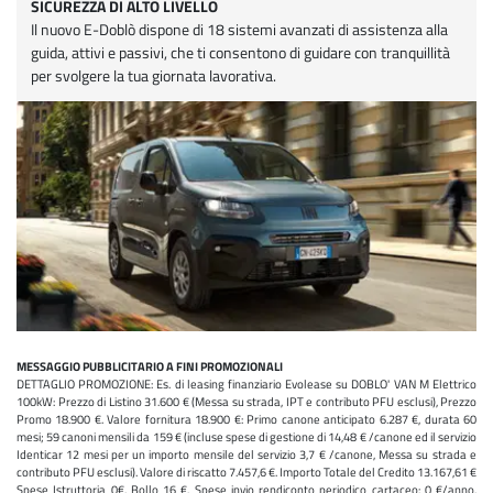
SICUREZZA DI ALTO LIVELLO
Il nuovo E-Doblò dispone di 18 sistemi avanzati di assistenza alla
guida, attivi e passivi, che ti consentono di guidare con tranquillità
per svolgere la tua giornata lavorativa.
MESSAGGIO PUBBLICITARIO A FINI PROMOZIONALI
DETTAGLIO PROMOZIONE: Es. di leasing finanziario Evolease su DOBLO' VAN M Elettrico
100kW: Prezzo di Listino 31.600 € (Messa su strada, IPT e contributo PFU esclusi), Prezzo
Promo 18.900 €. Valore fornitura 18.900 €: Primo canone anticipato 6.287 €, durata 60
mesi; 59 canoni mensili da 159 € (incluse spese di gestione di 14,48 € /canone ed il servizio
Identicar 12 mesi per un importo mensile del servizio 3,7 € /canone, Messa su strada e
contributo PFU esclusi). Valore di riscatto 7.457,6 €. Importo Totale del Credito 13.167,61 €
Spese Istruttoria 0€. Bollo 16 €. Spese invio rendiconto periodico cartaceo: 0 €/anno.