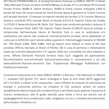
DETTAGLIO PROMOZIONE: Es. di leasing finanziario Evolease su DOBLO' VAN M 1.5 Diesel
100cv Manuale: Prezzo di Listino 23.350 € (Messa su strada, IPT e contributo PFU esclusi),
Prezzo Promo 18.900 €. Valore fornitura 18.900 €: Primo canone anticipato 4.959 €,
durata 60 mesi; 59 canoni mensili da 149 € (incluse spese di gestione di 12,94 € /canone
ed il servizio Identicar 12 mesi per un importo mensile del servizio 3,7 € /canone, Messa su
strada e contributo PFU esclusi). Valore di riscatto 9.573,5 €. Importo Totale del Credito
14.375,62 € Spese Istruttoria 0€. Bollo 16 €. Spese invio rendiconto periodico cartaceo: 0
€/anno. Interessi Totali 3.007,12€. Importo Totale Dovuto 22.309,1€ (escluso anticipo e
comprensivo dell'eventuale Valore di Riscatto). Solo in caso di restituzione e/o
sostituzione del veicolo alla scadenza contrattualmente prevista, verrà addebitato un
costo pari a 0,05 €/km ove il veicolo abbia superato il chilometraggio massimo di 100.000
km. TAN (fisso) 4,99%, TAEG 6,88%. Tutti gli importi sono indicati al netto di IVA (ove
prevista). Offerta riservata ai titolari di Partita IVA in caso di permuta o rottamazione
usato per contratti stipulati entro il 31 agosto 2026, non cumulabile con altre iniziative in
corso. Offerta Stellantis Financial Services Italia S.p.A. soggetta ad approvazione.
Documentazione precontrattuale bancaria/assicurativa in concessionaria e sul sito
www.stellantis-financial-services.it (Sez. Trasparenza). Messaggio Pubblicitario con
finalità promozionale
Consumo di carburante ciclo misto DOBLO' VAN M 1.2 Benzina 110cv Manuale (l/100 km):
7 ; emissioni CO2 (g/km): 157. Valori omologati in base al ciclo misto WLTP aggiornati
all'1/12/2024 e indicati a fini comparativi. I valori effettivi di consumo di carburante ed
energia e autonomia elettrica ed emissioni di CO2 possono variare ed essere
sensibilmente diversi in base alle condizioni d’uso e vari fattori quali: optional, frequenza di
ricarica, temperatura, stile di guida, velocità, peso totale a terra del veicolo, uso di
equipaggiamenti (aria condizionata, radio, navigatore, luci ecc.), condizioni dei pneumatici,
della strada e climatiche, ecc.