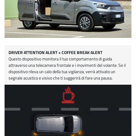
DRIVER ATTENTION ALERT + COFFEE BREAK ALERT
Questo dispositivo monitora il tuo comportamento di guida
attraverso una telecamera frontale e i movimenti del volante. Se il
dispositivo rileva un calo della tua vigilanza, verrà attivato un
segnale acustico e visivo che ti suggerirà di fare una pausa.