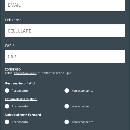
Cellulare *
CAP *
CONSENSO
Letta l'
di Stellantis Europe S.p.A.
Informativa Privacy
Restiamo in contatto!
Acconsento
Non acconsento
Ottieni offerte migliori!
Acconsento
Non acconsento
Unisciti ai nostri Partners!
Acconsento
Non acconsento