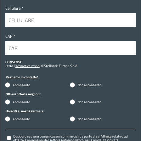
Cellulare *
CAP *
CONSENSO
Letta l'
di Stellantis Europe S.p.A.
Informativa Privacy
Restiamo in contatto!
Acconsento
Non acconsento
Ottieni offerte migliori!
Acconsento
Non acconsento
Unisciti ai nostri Partners!
Acconsento
Non acconsento
Desidero ricevere comunicazioni commerciali da parte di
carAffinity
relative ad
offerte e promozioni del settore automobilistico, nelle modalità indicate