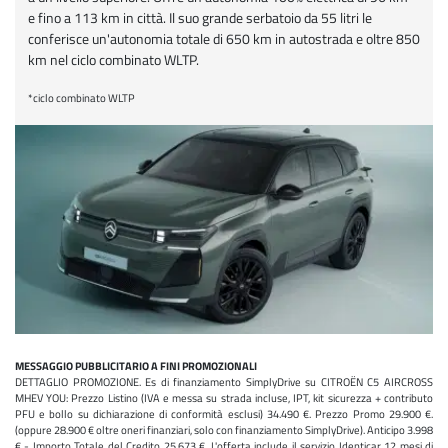
e fino a 113 km in città. Il suo grande serbatoio da 55 litri le
conferisce un'autonomia totale di 650 km in autostrada e oltre 850
km nel ciclo combinato WLTP.
*ciclo combinato WLTP
MESSAGGIO PUBBLICITARIO A FINI PROMOZIONALI
DETTAGLIO PROMOZIONE. Es di finanziamento SimplyDrive su CITROËN C5 AIRCROSS
MHEV YOU: Prezzo Listino (IVA e messa su strada incluse, IPT, kit sicurezza + contributo
PFU e bollo su dichiarazione di conformità esclusi) 34.490 €. Prezzo Promo 29.900 €.
(oppure 28.900 € oltre oneri finanziari, solo con finanziamento SimplyDrive). Anticipo 3.998
€ - Importo Totale del Credito 25.673 €. L'offerta include il servizio Identicar 12 mesi di