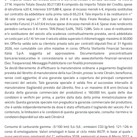
271€. Importo Totale Dovuto 30.217,83 € composto da: Importo Totale del Credito, spese
di istruttoria 420 €, Interessi 3.915,88 €, spese di incasso mensili 4 €, imposta sostitutiva
sul contratto da addebitare sulla prima rata di 65,23 €. Tale importo è da restituirsi in n°
36 rate come segue: n° 35 rate da 249 € e una Rata Finale Residua (pari al Valore
Garantito Futuro) 21.437,6 € incluse spese di incasso mensili di 4 €. Spese invio rendiconto
periodico cartaceo: 0 € /anno. TAN (fisso) 5,49%, TAEG 7,08%. Solo in caso di restituzione
e/o sostituzione del veicolo alla scadenza contrattualmente prevista, verrà addebitato
un costo pari a 0,1 €/ km ove il veicolo abbia superato il chilometraggio massimo di 30.000
km. Offerta valida solo su clientela privata solo per contratti stipulati fino al 31 Agosto
2026, non cumulabile con altre iniziative in corso. Offerta Stellantis Financial Services
Italia S.p.A. soggetta ad approvazione. Documentazione precontrattuale
bancaria/assicurativa in concessionaria e sul sito www.stellantis-financial-services.it
(Sez. Trasparenza). Messaggio Pubblicitario con finalità promozionale
Se decidi liberamente di effettuare la manutenzione ordinaria a pagamento (tagliando)
prevista dal libretto di manutenzione della tua Citroën, presso la rete Citroën, beneficerai,
senza costi aggiuntivi, di una garanzia speciale a copertura dei principali componenti
meccanici del veicolo. Tale garanzia speciale è valida fino al successivo intervallo di
manutenzione (tagliando) previsto dal Libretto, fino a un massimo di 8 anni (inclusa la
durata della garanzia commerciale del produttore) o 160.000 km, quale delle due
condizioni si verifichi per prima, a partire dalla data della prima immatricolazione del
veicolo. Questa garanzia speciale non pregiudica la garanzia commerciale del produttore,
che è valida indipendentemente da dove è stato effettuato il tagliando del veicolo. Per il
contenuto, le limitazioni e le condizioni di questa garanzia speciale, consulta i termini e le
condizioni disponibili sul sito web Citroën.it
Consumo di carburante gamma : (l/100 km): 5,4-5,6 ; emissioni CO2 (g/km): 121-126: in
corso di omologazione. Valori omologati in base al ciclo misto WLTP, in base al quale i
nuovi veicoli sono omologati dal 1° settembre 2018, aggiornati al mese di Marzo 2022, e